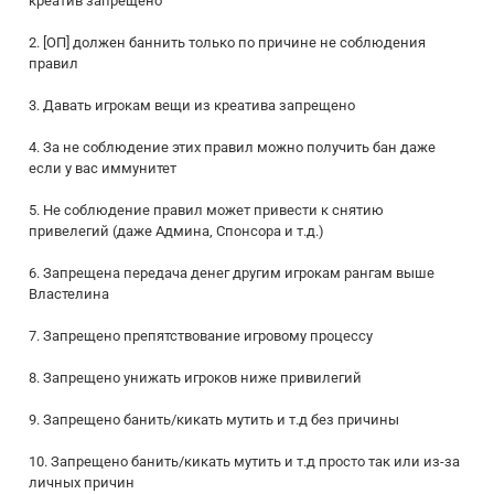
креатив запрещено
2. [ОП] должен баннить только по причине не соблюдения
правил
3. Давать игрокам вещи из креатива запрещено
4. За не соблюдение этих правил можно получить бан даже
если у вас иммунитет
5. Не соблюдение правил может привести к снятию
привелегий (даже Админа, Спонсора и т.д.)
6. Запрещена передача денег другим игрокам рангам выше
Властелина
7. Запрещено препятствование игровому процессу
8. Запрещено унижать игроков ниже привилегий
9. Запрещено банить/кикать мутить и т.д без причины
10. Запрещено банить/кикать мутить и т.д просто так или из-за
личных причин